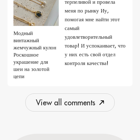
терпеливой и провела
меня по рынку Иу,
помогая мне найти этот
самый
Модный
удовлетворительный
винтажный
товар! И успокаивает, что
жемчужный кулон
у них есть свой отдел
Роскошное
украшение для
контроля качества!
шеи на золотой
цепи
V
i
e
w
a
l
l
c
o
m
m
e
n
t
s