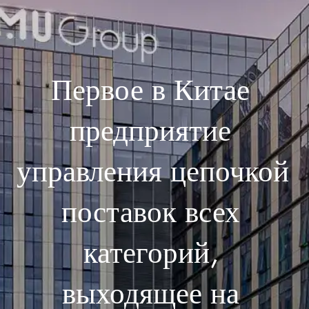
Первое в Китае 
предприятие 
управления цепочкой 
поставок всех 
категорий, 
выходящее на 