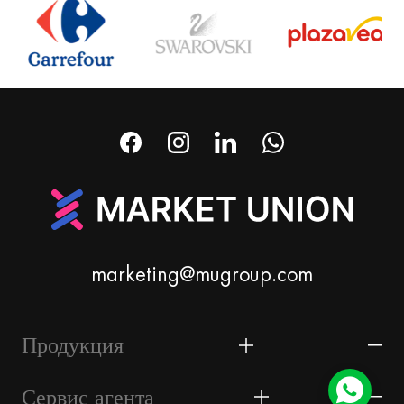
marketing@mugroup.com
Продукция
Дом и сад
Сервис агента