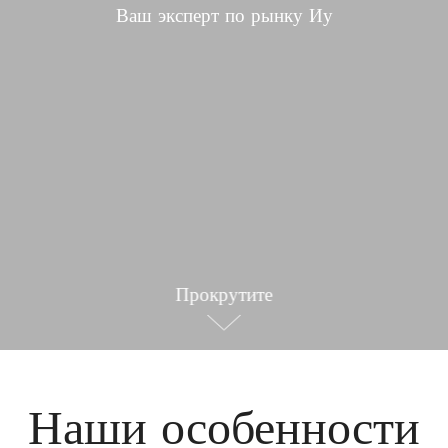
Виды спорта, проводящиеся на открытом
Ваш эксперт по рынку Иу
воздухе
Español
Новости
Товары для домашних животных
Pусский язык
Часто задаваемые вопросы
Одежда и макияж
Português
Каталоги
Составить
Polski
日本語
Français
Прокрутите
한국어
Наши особенности