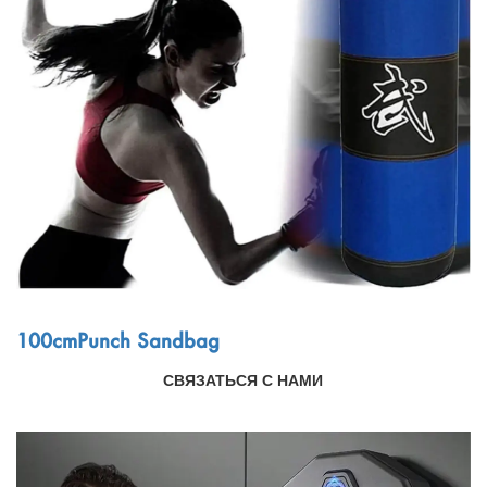
Виды спорта, проводящиеся на открытом
воздухе
Español
Новости
Товары для домашних животных
Pусский язык
Часто задаваемые вопросы
Одежда и макияж
Português
Каталоги
Составить
Polski
日本語
Français
100cmPunch Sandbag
한국어
СВЯЗАТЬСЯ С НАМИ