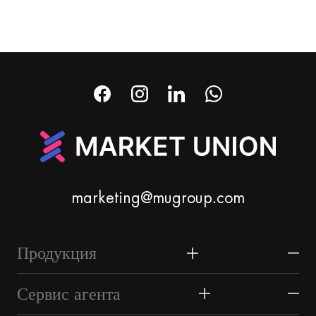
marketing@mugroup.com
Продукция
Дом и сад
Сервис агента